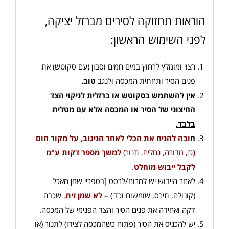
הוראות תחזוקה לסירים מברזל יציקה,
לפני השימוש הראשון:
רצוי ומומלץ לרחוץ במים חמים וסבון (עם סקוטש) את
פנים הסיר ותחתית המכסה ולנגב
טוב
.
אין להשתמש בסקוטש או ברזלית לניקוי הצד
החיצוני של הסיר או המכסה אלא עם מטלית
בלבד
.
ח
ובה
להניח את הכלי לאחר הניגוב, על מקור חום
(
גז, מדורה, גחלים, תנור)
למשך מספר דקות ע"מ
לקבל ייבוש מוחלט
.
לאחר הייבוש יש למרוח/לרסס [בספריי שמן מאכל
(קונולה, תירס, שומשום וכד') –
לא שמן זית
.
שכבה
דקה ואחידה את פנים הסיר והצד הפנימי של המכסה.
יש להכניס את הסיר (פתוח כשהמכסה לצידו) לתנור (או