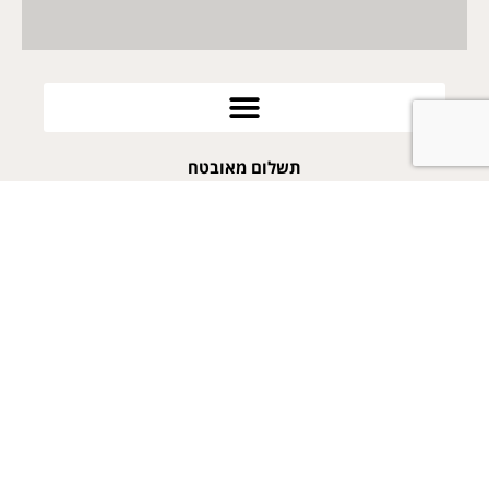
תשלום מאובטח
052-2569968
arie@poykes.co.il
פויקס
אחד העם 12 קדימה צורן
© 2022 כל הזכויות שמורות לאריה שרף ואתר Poykes