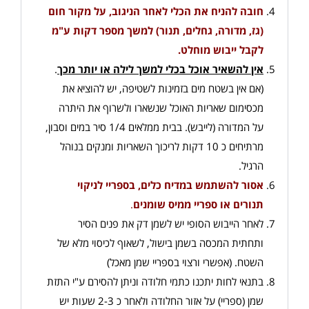
חובה להניח את הכלי לאחר הניגוב, על מקור חום
(גז, מדורה, גחלים, תנור) למשך מספר דקות ע"מ
לקבל ייבוש מוחלט
.
אין להשאיר אוכל בכלי למשך לילה או יותר מכך
.
(אם אין בשטח מים בזמינות לשטיפה, יש להוציא את
מכסימום שאריות האוכל שנשארו ולשרוף את היתרה
על המדורה (לייבש). בבית ממלאים 1/4 סיר במים וסבון,
מרתיחים כ 10 דקות לריכוך השאריות ומנקים בנוהל
הרגיל.
אסור להשתמש במדיח כלים, בספריי לניקוי
תנורים או ספריי ממיס שומנים
.
לאחר הייבוש הסופי יש לשמן דק את פנים הסיר
ותחתית המכסה בשמן בישול, לשאוף לכיסוי מלא של
השטח. (אפשרי ורצוי בספריי שמן מאכל)
בתנאי לחות יתכנו כתמי חלודה וניתן להסירם ע"י התזת
שמן (ספריי) על אזור החלודה ולאחר כ 2-3 שעות יש