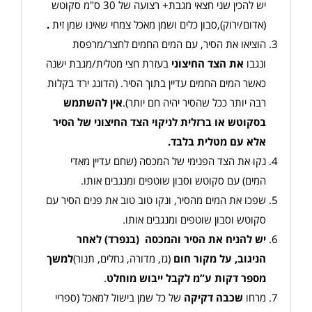
יש להכין שני חצאי מגבת+ רצועה של 30 ס"מ סקוטש
(אדום/ירוק),סבון כלים ושמן מאכל צמחי שאינו שמן זית
.
הוציאו את הסיר, עם המים החמים לחצר/מרפסת
ונגבו
את הצד החיצוני
בעזרת חצי מטלית/מגבת ישנה
כאשר המים החמים עדיין בתוך הסיר. (הדונג ירד בקלות
רבה יותר ככל שהסיר יהיה חם יותר).
אין להשתמש
בסקוטש או ברזלית לניקוי הצד החיצוני של הסיר
אלא עם מטלית בלבד
.
נקו את הצד הפנימי של המכסה (שחם עדיין מאדי
המים) עם סקוטש וסבון שוטפים ומנגבים אותו.
שפכו את המים מהסיר, ונקו טוב טוב את פנים הסיר עם
סקוטש וסבון שוטפים ומנגבים אותו.
יש להניח את הסיר והמכסה (בנפרד) לאחר
הניגוב, על מקור חום
(גז, מדורה, גחלים, תנור)
למשך
מספר דקות ע”מ לקבל ייבוש מוחלט
.
מרחו
שכבה דקיקה
של כל שמן בישול למאכל (ספריי