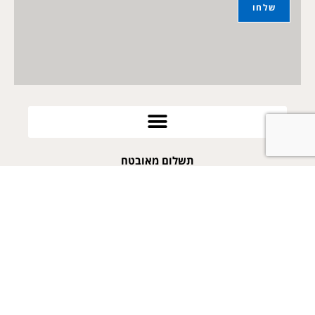
תשלום מאובטח
052-2569968
arie@poykes.co.il
פויקס
אחד העם 12 קדימה צורן