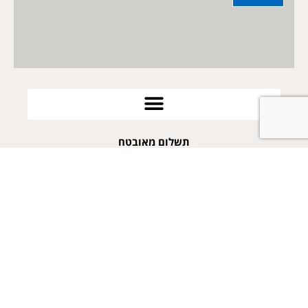
תשלום מאובטח
052-2569968
arie@poykes.co.il
פויקס
אחד העם 12 קדימה צורן