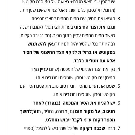
יש להכין שני חצאי מגבת+ רצועה של 30 ס"מ סקוטש
(אדום/ירוק),סבון כלים ושמן מאכל צמחי שאינו שמן זית
.
הוציאו את הסיר, עם המים החמים לחצר/מרפסת
ונגבו
את הצד החיצוני
בעזרת חצי מטלית/מגבת ישנה
כאשר המים החמים עדיין בתוך הסיר. (הדונג ירד בקלות
רבה יותר ככל שהסיר יהיה חם יותר).
אין להשתמש
בסקוטש או ברזלית לניקוי הצד החיצוני של הסיר
אלא עם מטלית בלבד
.
נקו את הצד הפנימי של המכסה (שחם עדיין מאדי
המים) עם סקוטש וסבון שוטפים ומנגבים אותו.
שפכו את המים מהסיר, ונקו טוב טוב את פנים הסיר עם
סקוטש וסבון שוטפים ומנגבים אותו.
יש להניח את הסיר והמכסה (בנפרד) לאחר
הניגוב, על מקור חום
(גז, מדורה, גחלים, תנור)
למשך
מספר דקות ע”מ לקבל ייבוש מוחלט
.
מרחו
שכבה דקיקה
של כל שמן בישול למאכל (ספריי