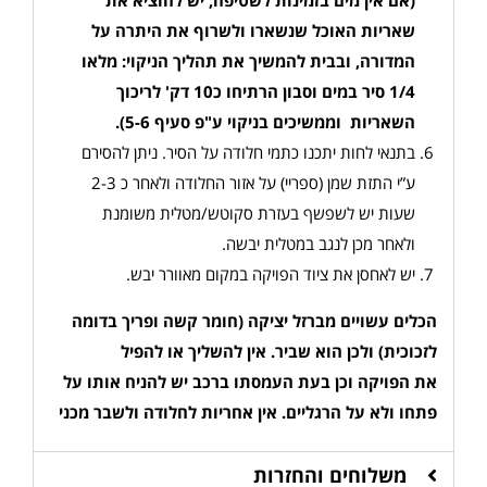
(אם אין מים בזמינות לשטיפה, יש להוציא את
שאריות האוכל שנשארו ולשרוף את היתרה על
המדורה, ובבית להמשיך את תהליך הניקוי: מלאו
1/4 סיר במים וסבון הרתיחו כ10 דק' לריכוך
השאריות וממשיכים בניקוי ע"פ סעיף 5-6)
.
בתנאי לחות יתכנו כתמי חלודה על הסיר. ניתן להסירם
ע”י התזת שמן (ספריי) על אזור החלודה ולאחר כ 2-3
שעות יש לשפשף בעזרת סקוטש/מטלית משומנת
ולאחר מכן לנגב במטלית יבשה.
יש לאחסן את ציוד הפויקה במקום מאוורר יבש.
הכלים עשויים מברזל יציקה (חומר קשה ופריך בדומה
לזכוכית) ולכן הוא שביר. אין להשליך או להפיל
את הפויקה וכן בעת העמסתו ברכב יש להניח אותו על
פתחו ולא על הרגליים
.
אין אחריות לחלודה ולשבר מכני
משלוחים והחזרות