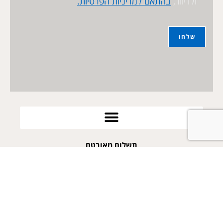
ולדיוור,
בהתאם למדיניות הפרטיות.
תשלום מאובטח
052-2569968
arie@poykes.co.il