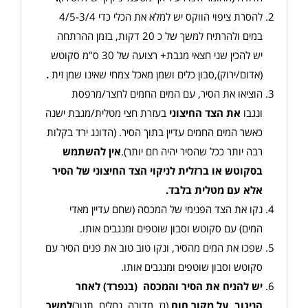
להסרת ציפוי הווקס יש למלא את הכלי כדי 4/5-3/4
במים ולהרתיח למשך של כ 20 דקות, בזמן ההרתחה
יש להכין שני חצאי מגבת+ רצועה של 30 ס"מ סקוטש
(אדום/ירוק),סבון כלים ושמן מאכל צמחי שאינו שמן זית
.
הוציאו את הסיר, עם המים החמים לחצר/מרפסת
ונגבו
את הצד החיצוני
בעזרת חצי מטלית/מגבת ישנה
כאשר המים החמים עדיין בתוך הסיר. (הדונג ירד בקלות
רבה יותר ככל שהסיר יהיה חם יותר).
אין להשתמש
בסקוטש או ברזלית לניקוי הצד החיצוני של הסיר
אלא עם מטלית בלבד
.
נקו את הצד הפנימי של המכסה (שחם עדיין מאדי
המים) עם סקוטש וסבון שוטפים ומנגבים אותו.
שפכו את המים מהסיר, ונקו טוב טוב את פנים הסיר עם
סקוטש וסבון שוטפים ומנגבים אותו.
יש להניח את הסיר והמכסה (בנפרד) לאחר
הניגוב, על מקור חום
(גז, מדורה, גחלים, תנור)
למשך