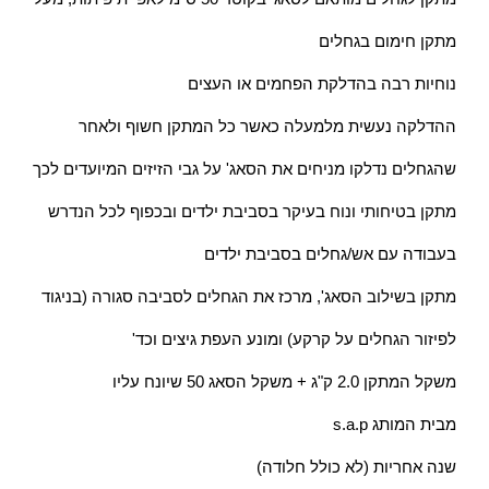
מתקן חימום בגחלים
נוחיות רבה בהדלקת הפחמים או העצים
ההדלקה נעשית מלמעלה כאשר כל המתקן חשוף ולאחר
שהגחלים נדלקו מניחים את הסאג' על גבי הזיזים המיועדים לכך
מתקן בטיחותי ונוח בעיקר בסביבת ילדים ובכפוף לכל הנדרש
בעבודה עם אש/גחלים בסביבת ילדים
מתקן בשילוב הסאג', מרכז את הגחלים לסביבה סגורה (בניגוד
לפיזור הגחלים על קרקע) ומונע העפת גיצים וכד'
משקל המתקן 2.0 ק"ג + משקל הסאג 50 שיונח עליו
מבית המותג s.a.p
שנה אחריות (לא כולל חלודה)