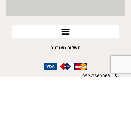
תשלום מאובטח
052-2569968
arie@poykes.co.il
פויקס
אחד העם 12 קדימה צורן
© 2022 כל הזכויות שמורות לאריה שרף ואתר Poykes