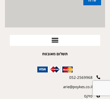
תשלום מאובטח
052-2569968
arie@poykes.co.il
פויקס
אחד העם 12 קדימה צורן