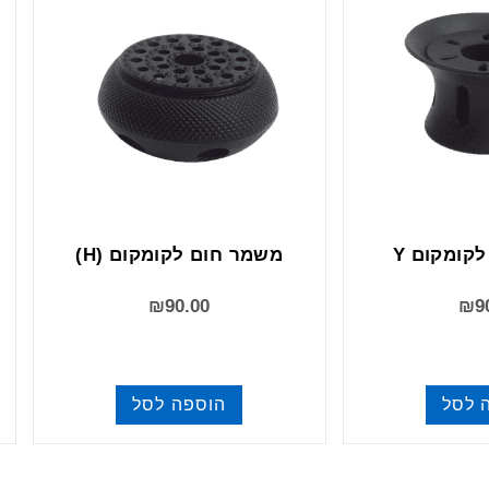
קומקום Y
משמר חום לקומקום (H)
₪
90.00
₪
9
 לסל
הוספה לסל
ות
שונות