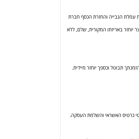
י ביטול בשיעור של עד 10% ממחיר המוצר או 100 ₪ (סכום זה מגלם את עמלת הגבייה והחזרת הכסף חברת
בונו, תוך 14 יום מיום קבלת הודעת הביטול. המוצר יוחזר באריזתו המקורית, שלם, ללא
מנתך תבוטל וכספך יוחזר מיידית.
רטי כרטיס האשראי והשלמת העסקה.